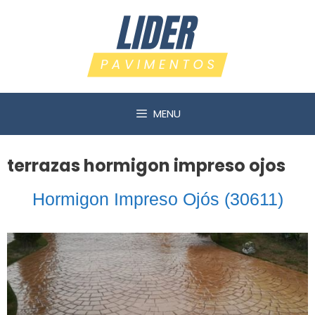
Saltar
al
contenido
MENU
terrazas hormigon impreso ojos
Hormigon Impreso Ojós (30611)