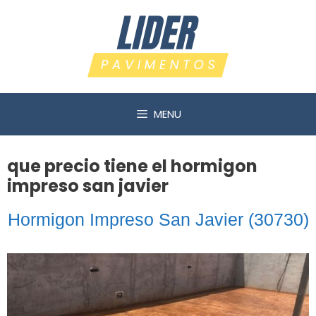
Saltar
al
contenido
MENU
que precio tiene el hormigon
impreso san javier
Hormigon Impreso San Javier (30730)