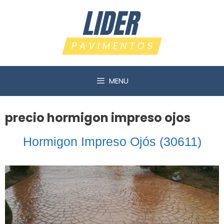
Saltar
al
contenido
MENU
precio hormigon impreso ojos
Hormigon Impreso Ojós (30611)