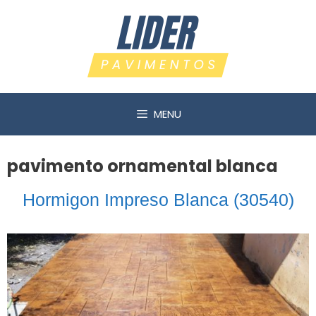
Saltar
al
contenido
MENU
pavimento ornamental blanca
Hormigon Impreso Blanca (30540)