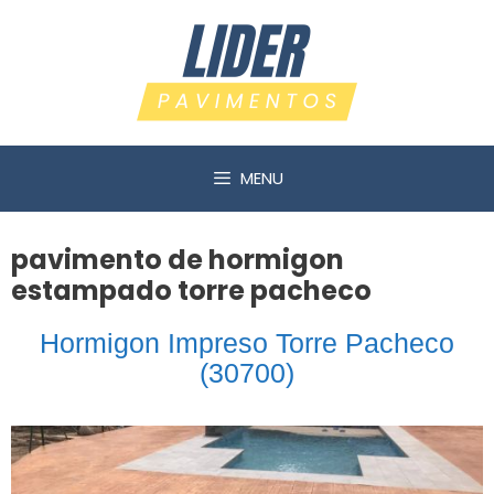
Saltar
al
contenido
MENU
pavimento de hormigon
estampado torre pacheco
Hormigon Impreso Torre Pacheco
(30700)