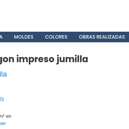
A
MOLDES
COLORES
OBRAS REALIZADAS
on impreso jumilla
la
m² en
eer