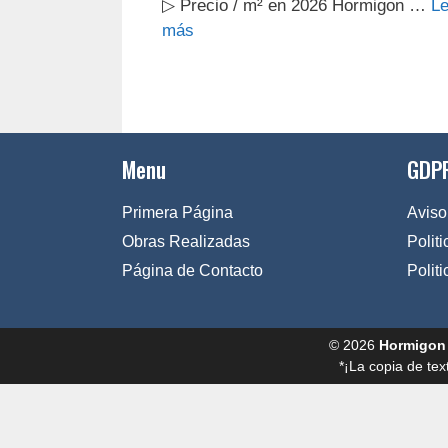
▷ Precio / m² en 2026 Hormigon …
Le
más
Menu
GDPR
Primera Página
Aviso
Obras Realizadas
Polit
Página de Contacto
Polit
© 2026
Hormigon
*¡La copia de tex