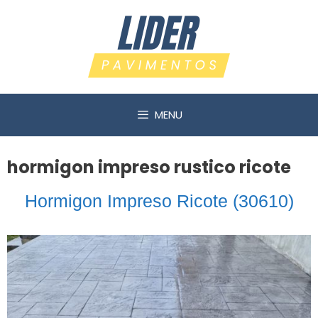
Saltar
al
contenido
MENU
hormigon impreso rustico ricote
Hormigon Impreso Ricote (30610)