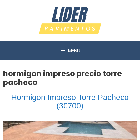
Saltar
al
contenido
MENU
hormigon impreso precio torre
pacheco
Hormigon Impreso Torre Pacheco
(30700)