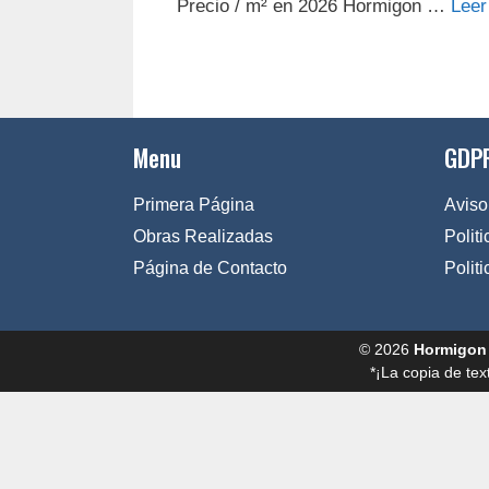
Precio / m² en 2026 Hormigon …
Leer
Menu
GDPR
Primera Página
Aviso
Obras Realizadas
Polit
Página de Contacto
Polit
© 2026
Hormigon
*¡La copia de tex