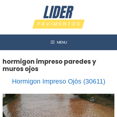
Saltar
al
contenido
MENU
hormigon impreso paredes y
muros ojos
Hormigon Impreso Ojós (30611)