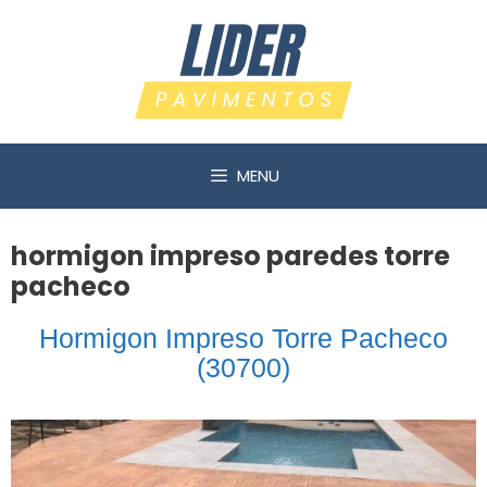
Saltar
al
contenido
MENU
hormigon impreso paredes torre
pacheco
Hormigon Impreso Torre Pacheco
(30700)