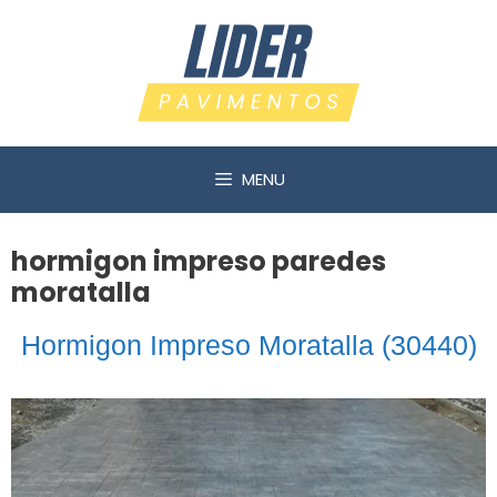
Saltar
al
contenido
MENU
hormigon impreso paredes
moratalla
Hormigon Impreso Moratalla (30440)