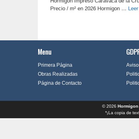
Hormigon Impreso Caravaca de la Cr
Precio / m² en 2026 Hormigon …
Leer
Menu
GDPR
Primera Página
Aviso
Obras Realizadas
Polit
Página de Contacto
Polit
© 2026
Hormigon
*¡La copia de tex