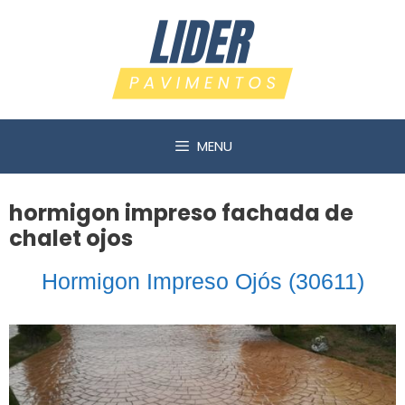
Saltar
al
contenido
MENU
hormigon impreso fachada de
chalet ojos
Hormigon Impreso Ojós (30611)