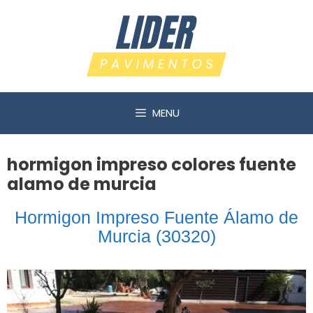
Saltar
al
contenido
MENU
hormigon impreso colores fuente
alamo de murcia
Hormigon Impreso Fuente Álamo de
Murcia (30320)