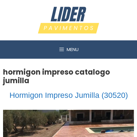
Saltar
al
contenido
MENU
hormigon impreso catalogo
jumilla
Hormigon Impreso Jumilla (30520)