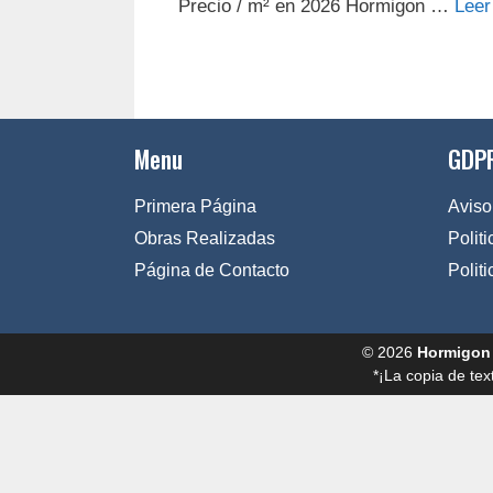
Precio / m² en 2026 Hormigon …
Leer
Menu
GDPR
Primera Página
Aviso
Obras Realizadas
Polit
Página de Contacto
Polit
© 2026
Hormigon
*¡La copia de tex