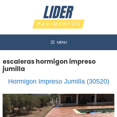
Saltar
al
contenido
MENU
escaleras hormigon impreso
jumilla
Hormigon Impreso Jumilla (30520)