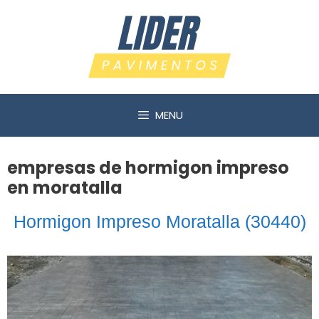
Saltar
al
contenido
MENU
empresas de hormigon impreso
en moratalla
Hormigon Impreso Moratalla (30440)