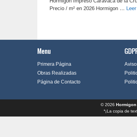
Hormigon Impreso Caravaca de la Cr
Precio / m² en 2026 Hormigon …
Leer
Menu
GDPR
Primera Página
Aviso
Obras Realizadas
Polit
Página de Contacto
Polit
© 2026
Hormigon
*¡La copia de tex