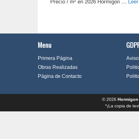
Precio / m² en 2026 Hormigon …
Leer
Menu
GDPR
Primera Página
Aviso
Obras Realizadas
Polit
Página de Contacto
Polit
© 2026
Hormigon
*¡La copia de tex