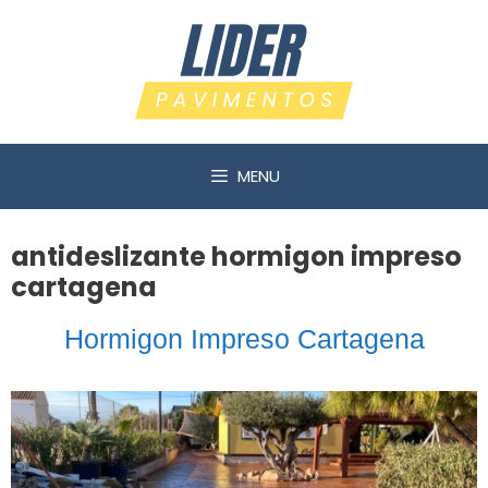
Saltar
al
contenido
MENU
antideslizante hormigon impreso
cartagena
Hormigon Impreso Cartagena