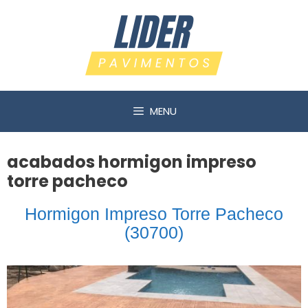
Saltar
al
contenido
MENU
acabados hormigon impreso
torre pacheco
Hormigon Impreso Torre Pacheco
(30700)