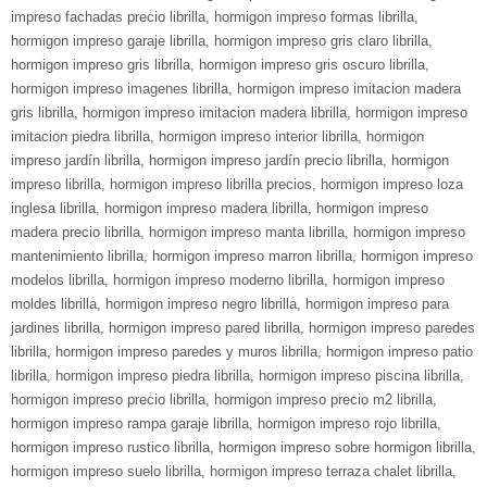
impreso fachadas precio librilla
,
hormigon impreso formas librilla
,
hormigon impreso garaje librilla
,
hormigon impreso gris claro librilla
,
hormigon impreso gris librilla
,
hormigon impreso gris oscuro librilla
,
hormigon impreso imagenes librilla
,
hormigon impreso imitacion madera
gris librilla
,
hormigon impreso imitacion madera librilla
,
hormigon impreso
imitacion piedra librilla
,
hormigon impreso interior librilla
,
hormigon
impreso jardín librilla
,
hormigon impreso jardín precio librilla
,
hormigon
impreso librilla
,
hormigon impreso librilla precios
,
hormigon impreso loza
inglesa librilla
,
hormigon impreso madera librilla
,
hormigon impreso
madera precio librilla
,
hormigon impreso manta librilla
,
hormigon impreso
mantenimiento librilla
,
hormigon impreso marron librilla
,
hormigon impreso
modelos librilla
,
hormigon impreso moderno librilla
,
hormigon impreso
moldes librilla
,
hormigon impreso negro librilla
,
hormigon impreso para
jardines librilla
,
hormigon impreso pared librilla
,
hormigon impreso paredes
librilla
,
hormigon impreso paredes y muros librilla
,
hormigon impreso patio
librilla
,
hormigon impreso piedra librilla
,
hormigon impreso piscina librilla
,
hormigon impreso precio librilla
,
hormigon impreso precio m2 librilla
,
hormigon impreso rampa garaje librilla
,
hormigon impreso rojo librilla
,
hormigon impreso rustico librilla
,
hormigon impreso sobre hormigon librilla
,
hormigon impreso suelo librilla
,
hormigon impreso terraza chalet librilla
,