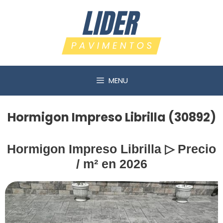
Saltar
al
contenido
MENU
Hormigon Impreso Librilla (30892)
Hormigon Impreso Librilla ▷ Precio
/ m² en 2026