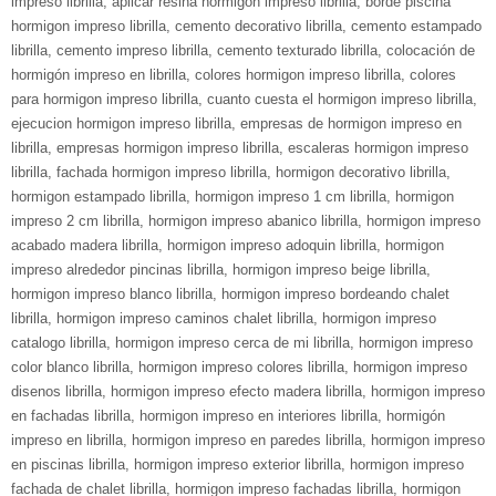
impreso librilla
,
aplicar resina hormigon impreso librilla
,
borde piscina
hormigon impreso librilla
,
cemento decorativo librilla
,
cemento estampado
librilla
,
cemento impreso librilla
,
cemento texturado librilla
,
colocación de
hormigón impreso en librilla
,
colores hormigon impreso librilla
,
colores
para hormigon impreso librilla
,
cuanto cuesta el hormigon impreso librilla
,
ejecucion hormigon impreso librilla
,
empresas de hormigon impreso en
librilla
,
empresas hormigon impreso librilla
,
escaleras hormigon impreso
librilla
,
fachada hormigon impreso librilla
,
hormigon decorativo librilla
,
hormigon estampado librilla
,
hormigon impreso 1 cm librilla
,
hormigon
impreso 2 cm librilla
,
hormigon impreso abanico librilla
,
hormigon impreso
acabado madera librilla
,
hormigon impreso adoquin librilla
,
hormigon
impreso alrededor pincinas librilla
,
hormigon impreso beige librilla
,
hormigon impreso blanco librilla
,
hormigon impreso bordeando chalet
librilla
,
hormigon impreso caminos chalet librilla
,
hormigon impreso
catalogo librilla
,
hormigon impreso cerca de mi librilla
,
hormigon impreso
color blanco librilla
,
hormigon impreso colores librilla
,
hormigon impreso
disenos librilla
,
hormigon impreso efecto madera librilla
,
hormigon impreso
en fachadas librilla
,
hormigon impreso en interiores librilla
,
hormigón
impreso en librilla
,
hormigon impreso en paredes librilla
,
hormigon impreso
en piscinas librilla
,
hormigon impreso exterior librilla
,
hormigon impreso
fachada de chalet librilla
,
hormigon impreso fachadas librilla
,
hormigon