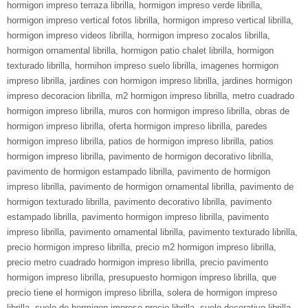
hormigon impreso terraza librilla
,
hormigon impreso verde librilla
,
hormigon impreso vertical fotos librilla
,
hormigon impreso vertical librilla
,
hormigon impreso videos librilla
,
hormigon impreso zocalos librilla
,
hormigon ornamental librilla
,
hormigon patio chalet librilla
,
hormigon
texturado librilla
,
hormihon impreso suelo librilla
,
imagenes hormigon
impreso librilla
,
jardines con hormigon impreso librilla
,
jardines hormigon
impreso decoracion librilla
,
m2 hormigon impreso librilla
,
metro cuadrado
hormigon impreso librilla
,
muros con hormigon impreso librilla
,
obras de
hormigon impreso librilla
,
oferta hormigon impreso librilla
,
paredes
hormigon impreso librilla
,
patios de hormigon impreso librilla
,
patios
hormigon impreso librilla
,
pavimento de hormigon decorativo librilla
,
pavimento de hormigon estampado librilla
,
pavimento de hormigon
impreso librilla
,
pavimento de hormigon ornamental librilla
,
pavimento de
hormigon texturado librilla
,
pavimento decorativo librilla
,
pavimento
estampado librilla
,
pavimento hormigon impreso librilla
,
pavimento
impreso librilla
,
pavimento ornamental librilla
,
pavimento texturado librilla
,
precio hormigon impreso librilla
,
precio m2 hormigon impreso librilla
,
precio metro cuadrado hormigon impreso librilla
,
precio pavimento
hormigon impreso librilla
,
presupuesto hormigon impreso librilla
,
que
precio tiene el hormigon impreso librilla
,
solera de hormigon impreso
librilla
,
suelo de hormigon impreso precio librilla
,
suelo decorativo librilla
,