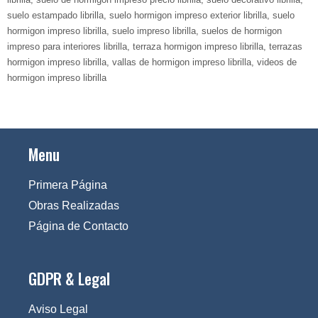
suelo estampado librilla
,
suelo hormigon impreso exterior librilla
,
suelo
hormigon impreso librilla
,
suelo impreso librilla
,
suelos de hormigon
impreso para interiores librilla
,
terraza hormigon impreso librilla
,
terrazas
hormigon impreso librilla
,
vallas de hormigon impreso librilla
,
videos de
hormigon impreso librilla
Menu
Primera Página
Obras Realizadas
Página de Contacto
GDPR & Legal
Aviso Legal