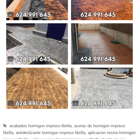
Etiquetas
acabados hormigon impreso librilla
,
aceras de hormigon impreso
librilla
,
antideslizante hormigon impreso librilla
,
aplicacion resina hormigon